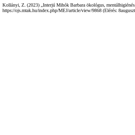
Kollányi, Z. (2023) „Interjú Mihók Barbara ökológus, mentálhigiéné
https://ojs.mtak.hu/index.php/MEJ/article/view/9868 (Elérés: 8augusz