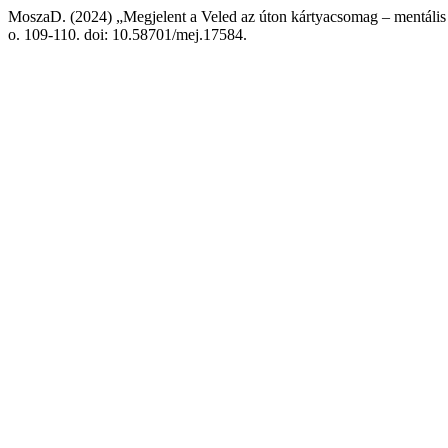
MoszaD. (2024) „Megjelent a Veled az úton kártyacsomag – mentális
o. 109-110. doi: 10.58701/mej.17584.