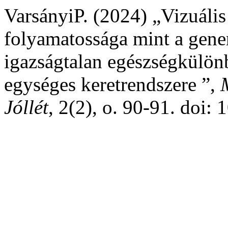
VarsányiP. (2024) „Vizuális 
folyamatossága mint a gener
igazságtalan egészségkülö
egységes keretrendszere ”,
Jóllét
, 2(2), o. 90-91. doi: