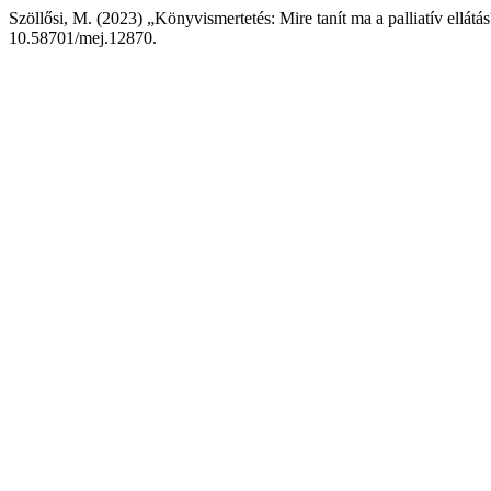
Szöllősi, M. (2023) „Könyvismertetés: Mire tanít ma a palliatív ellátá
10.58701/mej.12870.