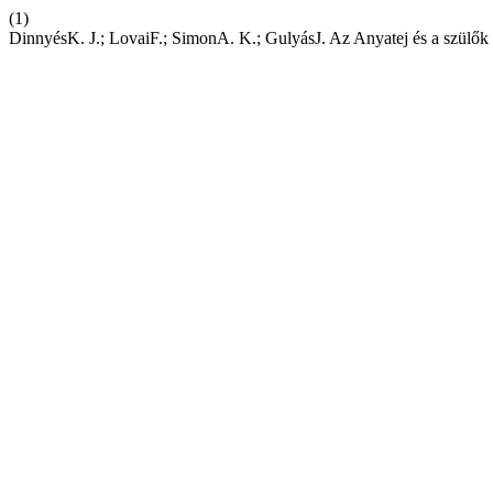
(1)
DinnyésK. J.; LovaiF.; SimonA. K.; GulyásJ. Az Anyatej és a szülő