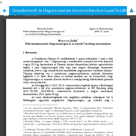
*
Grunderwerb in Ungarn und im österreichischen Land Voralberg