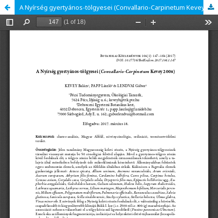
A Nyírség gyertyános-tölgyesei (Convallario-Carpinetum Kevey 2008)