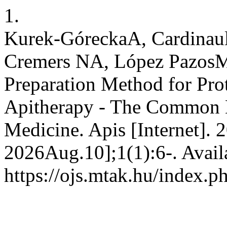
1.
Kurek-GóreckaA, Cardinau
Cremers NA, López PazosM
Preparation Method for Prot
Apitherapy - The Common L
Medicine. Apis [Internet]. 
2026Aug.10];1(1):6-. Avail
https://ojs.mtak.hu/index.p